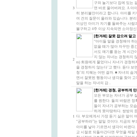
구와 놀기보다 집에 있는 걸
면 바로 울어버려요. A 
3
히 분리불안이라고 합니다. 아이를 키우
여 건의 질문이 올라와 있습니다. 분리
이상인 아이가 자기를 돌봐주는 사람과
불구하고 4주 이상 지속되면 소아정신과
[한겨레] 잘못 잡으려 말고
“아이들 말을 경청해야 하
없을 때가 많아 자꾸만 중
서도 얘기를 듣는 게 시간이
지 않는 자녀는 경청하지 않는 
2
m) 회원에게 물었더니 자녀가 경청하지
을 경청하지 않는다’고 했다. 듣다 보면
청’의 지혜는 어떤 걸까. ■ 자녀의 
면서 잘못된 행동이나 생각을 찾아 고
말을 하는 자녀의 감...
[한겨레] 경청, 공부하게 
모든 부모는 자녀가 공부 
를 원한다. 둘의 바람은 정
들이 자녀가 공부하는 모습
하게 못마땅하다. 쌍방의 
다. 부모에게서 가장 듣기 싫은 말이 
1
“공부하라”는 말일 것이다. 지금의 
아이를 낳아 기르면서 생각이 바뀐다.
교 시절로 되돌아간다면 무엇을 제일 