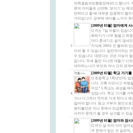
의력결핍과잉행동장애)라고 합니다. 적
분의 아이들은 산만해 ‘보이기’는 해도
만하다고 할 때 대부분 집중력이 떨어
가지입니다. 공부에 재미를 느끼지 못해
[2009년 03월] 엄마에게
Q 저는 7살 아들이 있습니
화하기가 너무 힘들고 짜증
마다 혼내기도 쉽지 않네요.
지식에 200여 건 올라와 
5
이라 할 수 있습니다. 일반적이라는 
수 있습니다. 대든다는 것은 지능이 
입니다. 두세 돌만 지나면 대들기 시
대처하느냐가 부모와 자녀 간의 관계에 
[2009년 02월] 학교 가기
Q 초등학교 1학년인데, 
니다. 간혹 아프다고 꾀병
까요? A 학교는 세상을 배
상입니다. 학교 가기를 거
4
거나 다그쳐서 억지로 가게 한다고 해
알아야 합니다. 등교 거부의 원인으로
분리불안은 지난 호에서 언급했듯이 
서까지 문제가 될 경우 심각할 수 있습니
[2009년 01월] 엄마와 
Q 여섯 살 여자 아이 엄마
무 문제가 없는 것 같은데,