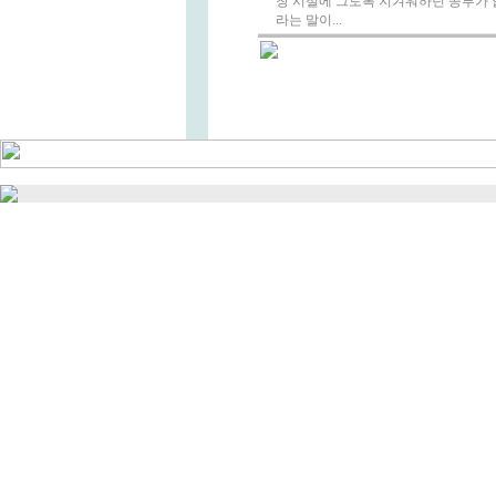
창 시절에 그토록 지겨워하던 공부가 압
라는 말이...