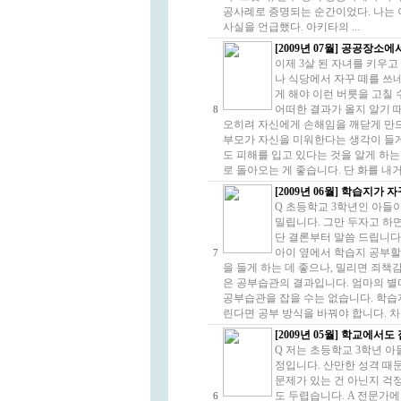
공사례로 증명되는 순간이었다. 나는 
사실을 언급했다. 아키타의 ...
[2009년 07월] 공공장소
이제 3살 된 자녀를 키우고
나 식당에서 자꾸 떼를 쓰네
게 해야 이런 버릇을 고칠 
어떠한 결과가 올지 알기 
8
오히려 자신에게 손해임을 깨닫게 만드
부모가 자신을 미워한다는 생각이 들게
도 피해를 입고 있다는 것을 알게 하
로 돌아오는 게 좋습니다. 단 화를 내거
[2009년 06월] 학습지가
Q 초등학교 3학년인 아들
밀립니다. 그만 두자고 하면
단 결론부터 말씀 드립니다
아이 옆에서 학습지 공부할
7
을 들게 하는 데 좋으나, 밀리면 죄
은 공부습관의 결과입니다. 엄마의 별
공부습관을 잡을 수는 없습니다. 학습
린다면 공부 방식을 바꿔야 합니다. 차
[2009년 05월] 학교에서
Q 저는 초등학교 3학년 
정입니다. 산만한 성격 때
문제가 있는 건 아닌지 걱정
도 두렵습니다. A 전문가에 
6