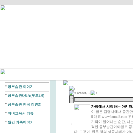
*
공부습관 이야기
0
1
9
1
*
공부습관Q&A(부모2.0)
no
*
공부습관 전국 강연회
가정에서 시작하는 아키타
이 글은 김영사에서 출간한 
*
자녀교육서 리뷰
0 대표 www.bumo2.c
기적이 일어나는 순간, 나
*
월간 가족이야기
9
적인 공부습관이야말로 공부
다. 그것이, 한두 명의 성공사례가 아