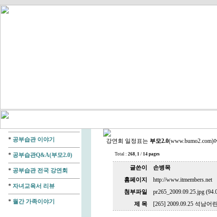
*
공부습관 이야기
강연회 일정표는
부모2.0
(
www.bumo2.com
)
*
공부습관Q&A(부모2.0)
Total :
268
,
1
/
14 pages
글쓴이
손병목
*
공부습관 전국 강연회
홈페이지
http://www.itmembers.net
*
자녀교육서 리뷰
첨부파일
pr265_2009.09.25.jpg (94.
*
월간 가족이야기
제 목
[265] 2009.09.25 석남